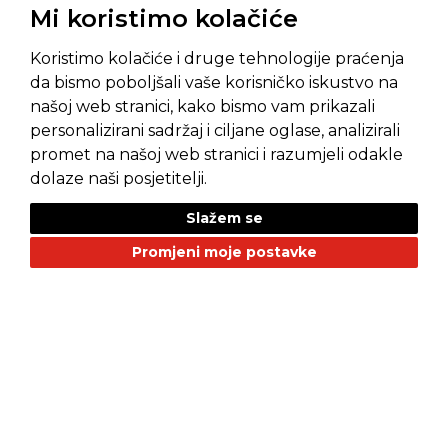
Mi koristimo kolačiće
Koristimo kolačiće i druge tehnologije praćenja
da bismo poboljšali vaše korisničko iskustvo na
našoj web stranici, kako bismo vam prikazali
personalizirani sadržaj i ciljane oglase, analizirali
promet na našoj web stranici i razumjeli odakle
Pravila privatnosti
Opći uvjeti prodaje
dolaze naši posjetitelji.
Slažem se
Promjeni moje postavke
NAŠI BRANDOVI
Alfa Romeo
Citroen
Dacia
Fiat