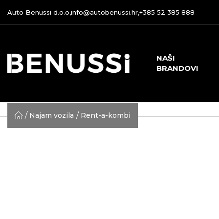
Auto Benussi d.o.o,
info@autobenussi.hr
,
+385 52 385 888
NAŠI
BRANDOVI
Najam vozila
Rent-a-kombi