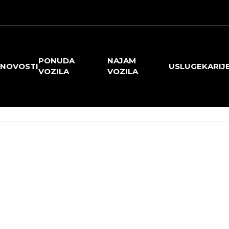
PONUDA
NAJAM
NOVOSTI
USLUGE
KARIJ
VOZILA
VOZILA