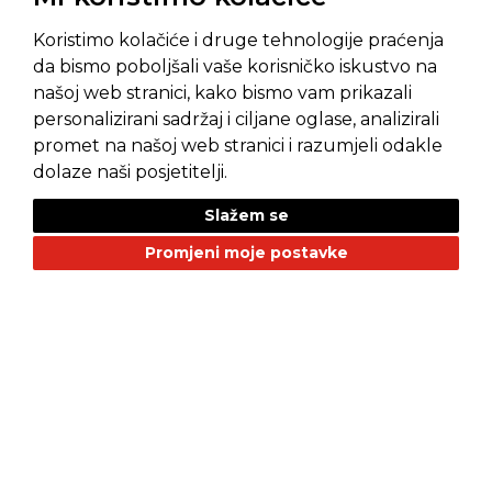
Koristimo kolačiće i druge tehnologije praćenja
da bismo poboljšali vaše korisničko iskustvo na
našoj web stranici, kako bismo vam prikazali
Pravila privatnosti
Opći uvjeti prodaje
personalizirani sadržaj i ciljane oglase, analizirali
promet na našoj web stranici i razumjeli odakle
dolaze naši posjetitelji.
Slažem se
NAŠI BRANDOVI
Promjeni moje postavke
Alfa Romeo
Citroen
Dacia
Fiat
Geely
GMC