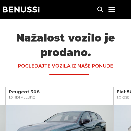
Nažalost vozilo je
prodano.
POGLEDAJTE VOZILA IZ NAŠE PONUDE
Peugeot 308
Fiat 
1.5 HDI ALLURE
1.0 GS