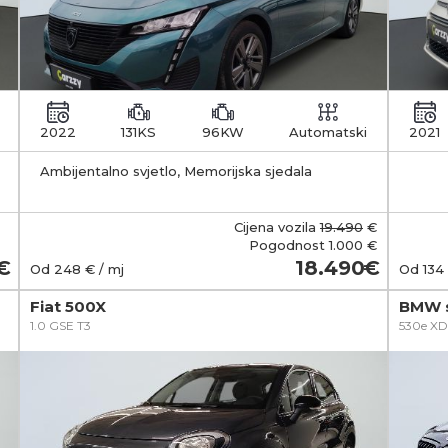
2022
131KS
96KW
Automatski
2021
Ambijentalno svjetlo, Memorijska sjedala
zakl
Cijena vozila
19.490
€
Pogodnost
1.000 €
18.490
Od
248
€ / mj
Od
134
Fiat 500X
BMW s
1.0 GSE T3
530e XD