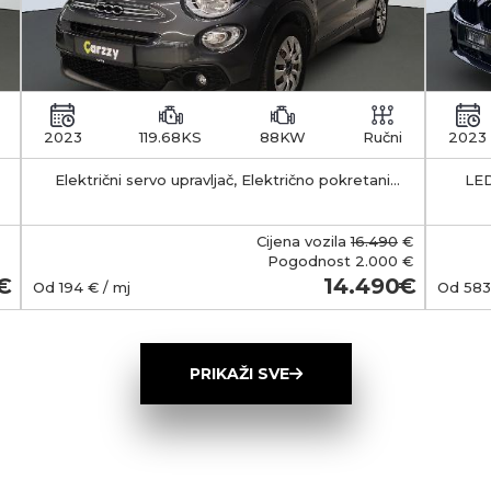
2023
119.68KS
88KW
Ručni
2023
Električni servo upravljač, Električno pokretani
LED
vanjski retrovizori s funkcijom odleđivanja, Klima
APS -
uređaj - manualni
35-55 km Kapacitet 
b
Cijena vozila
16.490
€
smješt
Pogodnost
2.000 €
Ma
14.490
Od
194
€ / mj
Od
583
(Typ
wall
ob
PRIKAŽI SVE