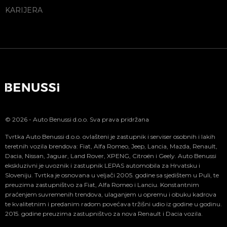
KARIJERA
© 2026 - Auto Benussi d.o.o. Sva prava pridržana
Tvrtka Auto Benussi d.o.o. ovlašteni je zastupnik i serviser osobnih i lakih
teretnih vozila brendova: Fiat, Alfa Romeo, Jeep, Lancia, Mazda, Renault,
Dacia, Nissan, Jaguar, Land Rover, XPENG, Citroën i Geely. Auto Benussi
ekskluzivni je uvoznik i zastupnik LEPAS automobila za Hrvatsku i
Sloveniju. Tvrtka je osnovana u veljači 2005. godine sa sjedištem u Puli, te
preuzima zastupništvo za Fiat, Alfa Romeo i Lanciu. Konstantnim
praćenjem suvremenih trendova, ulaganjem u opremu i obuku kadrova
te kvalitetnim i predanim radom povećava tržišni udio iz godine u godinu.
2015. godine preuzima zastupništvo za nova Renault i Dacia vozila.