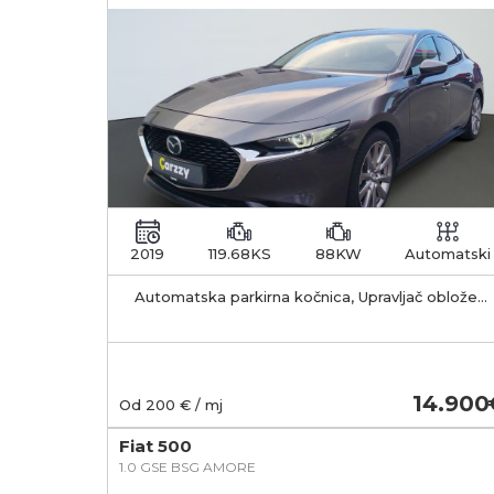
2019
119.68KS
88KW
Automatski
Automatska parkirna kočnica, Upravljač obložen
kožom, Električno preklapanje retrovizora
14.900
Od
200
€ / mj
Fiat 500
1.0 GSE BSG AMORE