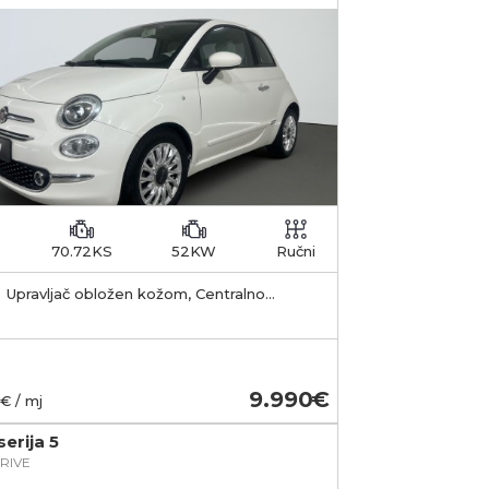
70.72KS
52KW
Ručni
Upravljač obložen kožom, Centralno
jučavanje s daljinskim, Start & stop sustav
9.990
€ / mj
erija 5
RIVE