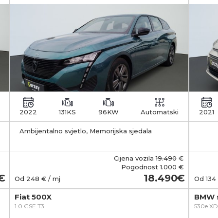
2022
131KS
96KW
Automatski
2021
Ambijentalno svjetlo, Memorijska sjedala
zakl
Cijena vozila
19.490
€
Pogodnost
1.000 €
18.490
Od
248
€ / mj
Od
134
Fiat 500X
BMW s
1.0 GSE T3
530e XD