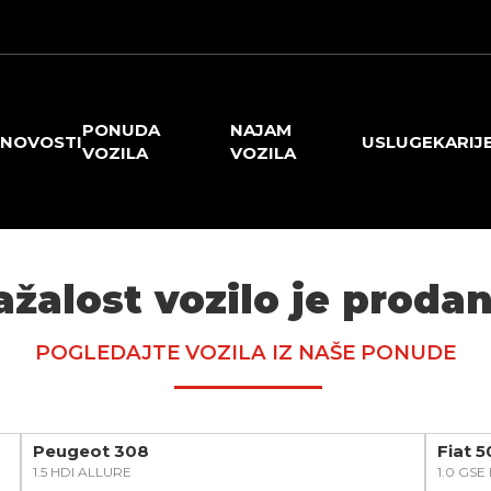
PONUDA
NAJAM
NOVOSTI
USLUGE
KARIJ
VOZILA
VOZILA
ažalost vozilo je prodan
POGLEDAJTE VOZILA IZ NAŠE PONUDE
Peugeot 308
Fiat 
1.5 HDI ALLURE
1.0 GS