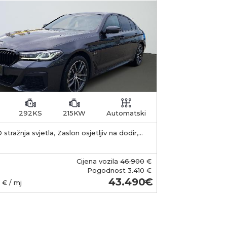
292KS
215KW
Automatski
 stražnja svjetla, Zaslon osjetljiv na dodir,
 Sustav za automatsko parkiranje Domet
baterije Ukupni kapacitet
aterije: 11,2 kWh. Baterija je litij-ionska i
Cijena vozila
46.900
€
ena je ispod prtljažnika. Brzina punjenja
Pogodnost
3.410 €
ksimalna AC snaga punjenja: oko 3,7 kW
43.490
€ / mj
e 2 priključak). Punjenje od 0 do 100%: na
boxu ili 230 V / 16 A: oko 3 do 3,5 sata. na
ičnoj kućnoj utičnici (10 A): približno 6 sat