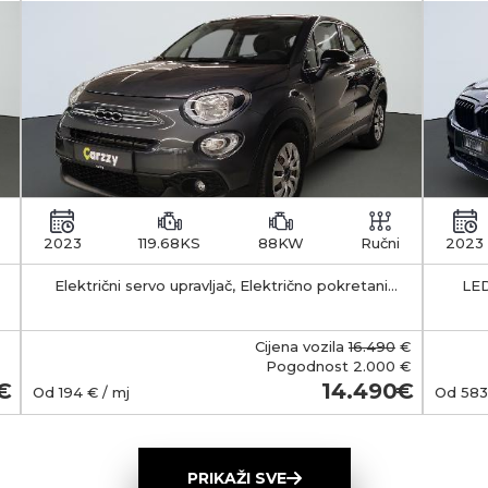
2023
119.68KS
88KW
Ručni
2023
Električni servo upravljač, Električno pokretani
LED
vanjski retrovizori s funkcijom odleđivanja, Klima
APS -
uređaj - manualni
35-55 km Kapacitet 
b
Cijena vozila
16.490
€
smješt
Pogodnost
2.000 €
Ma
14.490
Od
194
€ / mj
Od
583
(Typ
wall
ob
PRIKAŽI SVE