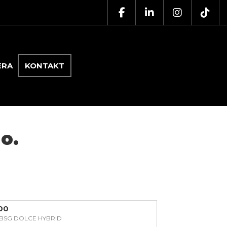
ERA
KONTAKT
o.
500
E BSG DOLCE HYBRID