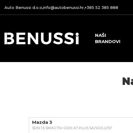
Auto Benussi d.o.o,
info@autobenussi.hr
,
+385 52 385 888
NAŠI
BRANDOVI
N
Mazda 3
SDN 1.5 SKYACTIV-G120 AT PLUS SA/SO/LU/ST