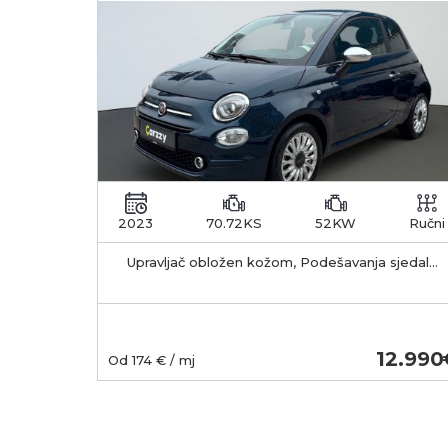
2023
70.72KS
52KW
Ručni
Upravljač obložen kožom, Podešavanja sjedala
po visini, Centralno zaključavanje s daljinskim
12.990
Od
174
€ / mj