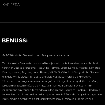
KARIJERA
© 2026 - Auto Benussi d.o.o. Sva prava pridržana
Tvrtka Auto Benussi d.o.o. ovlašteni je zastupnik i serviser osobnih i lakih
teretnih vozila brendova: Fiat, Alfa Romeo, Jeep, Lancia, Mazda, Renault,
Dacia, Nissan, Jaguar, Land Rover, XPENG, Citroën i Geely. Auto Benussi
ekskluzivni je uvoznik i zastupnik LEPAS automobila za Hrvatsku i
Sloveniju. Tvrtka je osnovana u veljači 2005. godine sa sjedištem u Puli, te
preuzima zastupništvo za Fiat, Alfa Romeo i Lanciu. Konstantnim
praćenjem suvremenih trendova, ulaganjem u opremu i obuku kadrova
te kvalitetnim i predanim radom povećava tržišni udio iz godine u godinu.
2015. godine preuzima zastupništvo za nova Renault i Dacia vozila.