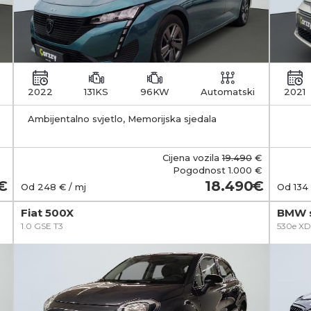
2022
131KS
96KW
Automatski
2021
Ambijentalno svjetlo, Memorijska sjedala
zakl
Cijena vozila
19.490
€
Pogodnost
1.000 €
18.490
Od
248
€ / mj
Od
134
Fiat 500X
BMW s
1.0 GSE T3
530e XD