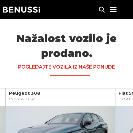
Nažalost vozilo je
prodano.
POGLEDAJTE VOZILA IZ NAŠE PONUDE
Peugeot 308
Fiat 
1.5 HDI ALLURE
1.0 GS