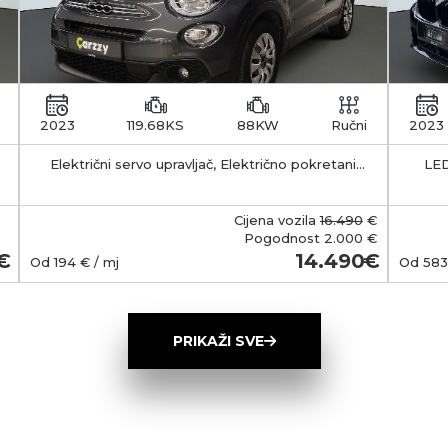
2023
119.68KS
88KW
Ručni
2023
Električni servo upravljač, Električno pokretani
LED
vanjski retrovizori s funkcijom odleđivanja, Klima
APS -
uređaj - manualni
35-55 km Kapacitet 
b
Cijena vozila
16.490
€
smješt
Pogodnost
2.000 €
Ma
14.490
Od
194
€ / mj
Od
583
(Typ
wall
ob
PRIKAŽI SVE