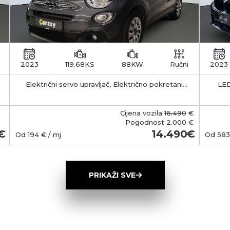
2023
119.68KS
88KW
Ručni
2023
Električni servo upravljač, Električno pokretani
LED
vanjski retrovizori s funkcijom odleđivanja, Klima
APS -
uređaj - manualni
35-55 km Kapacitet 
b
Cijena vozila
16.490
€
smješt
Pogodnost
2.000 €
Ma
14.490
Od
194
€ / mj
Od
583
(Typ
wall
ob
PRIKAŽI SVE