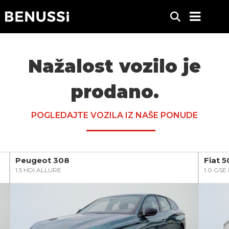
Nažalost vozilo je
prodano.
POGLEDAJTE VOZILA IZ NAŠE PONUDE
Peugeot 308
Fiat 
1.5 HDI ALLURE
1.0 GS