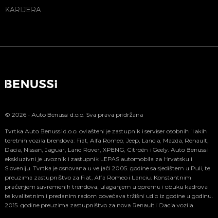
KARIJERA
© 2026 - Auto Benussi d.o.o. Sva prava pridržana
Tvrtka Auto Benussi d.o.o. ovlašteni je zastupnik i serviser osobnih i lakih
teretnih vozila brendova: Fiat, Alfa Romeo, Jeep, Lancia, Mazda, Renault,
Dacia, Nissan, Jaguar, Land Rover, XPENG, Citroën i Geely. Auto Benussi
ekskluzivni je uvoznik i zastupnik LEPAS automobila za Hrvatsku i
Sloveniju. Tvrtka je osnovana u veljači 2005. godine sa sjedištem u Puli, te
preuzima zastupništvo za Fiat, Alfa Romeo i Lanciu. Konstantnim
praćenjem suvremenih trendova, ulaganjem u opremu i obuku kadrova
te kvalitetnim i predanim radom povećava tržišni udio iz godine u godinu.
2015. godine preuzima zastupništvo za nova Renault i Dacia vozila.