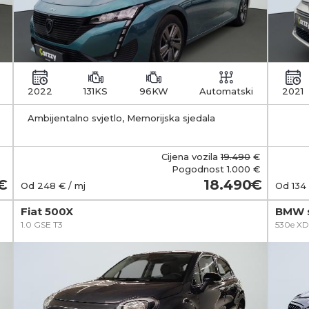
2022
131KS
96KW
Automatski
2021
Ambijentalno svjetlo, Memorijska sjedala
zakl
Cijena vozila
19.490
€
Pogodnost
1.000 €
18.490
Od
248
€ / mj
Od
134
Fiat 500X
BMW s
1.0 GSE T3
530e XD