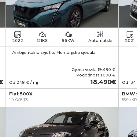
2022
131KS
96KW
Automatski
2021
Ambijentalno svjetlo, Memorijska sjedala
zakl
Cijena vozila
19.490
€
Pogodnost
1.000 €
18.490
Od
248
€ / mj
Od
134
Fiat 500X
BMW s
1.0 GSE T3
530e XD