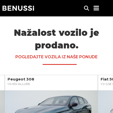
Nažalost vozilo je
prodano.
POGLEDAJTE VOZILA IZ NAŠE PONUDE
Peugeot 308
Fiat 
1.5 HDI ALLURE
1.0 GS