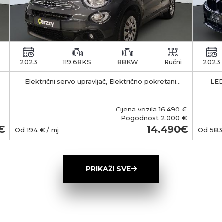
2023
119.68KS
88KW
Ručni
2023
Električni servo upravljač, Električno pokretani
LED
vanjski retrovizori s funkcijom odleđivanja, Klima
APS -
uređaj - manualni
35-55 km Kapacitet 
b
Cijena vozila
16.490
€
smješt
Pogodnost
2.000 €
Ma
14.490
Od
194
€ / mj
Od
583
(Typ
wall
ob
PRIKAŽI SVE