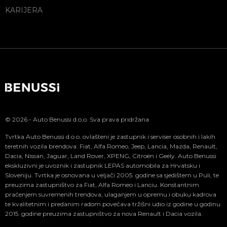
KARIJERA
© 2026 - Auto Benussi d.o.o. Sva prava pridržana
Tvrtka Auto Benussi d.o.o. ovlašteni je zastupnik i serviser osobnih i lakih
teretnih vozila brendova: Fiat, Alfa Romeo, Jeep, Lancia, Mazda, Renault,
Dacia, Nissan, Jaguar, Land Rover, XPENG, Citroën i Geely. Auto Benussi
ekskluzivni je uvoznik i zastupnik LEPAS automobila za Hrvatsku i
Sloveniju. Tvrtka je osnovana u veljači 2005. godine sa sjedištem u Puli, te
preuzima zastupništvo za Fiat, Alfa Romeo i Lanciu. Konstantnim
praćenjem suvremenih trendova, ulaganjem u opremu i obuku kadrova
te kvalitetnim i predanim radom povećava tržišni udio iz godine u godinu.
2015. godine preuzima zastupništvo za nova Renault i Dacia vozila.