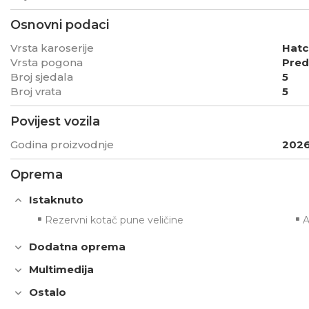
Osnovni podaci
Vrsta karoserije
Hat
Vrsta pogona
Pred
Broj sjedala
5
Broj vrata
5
Povijest vozila
Godina proizvodnje
202
Oprema
Istaknuto
Rezervni kotač pune veličine
A
Dodatna oprema
Multimedija
Ostalo