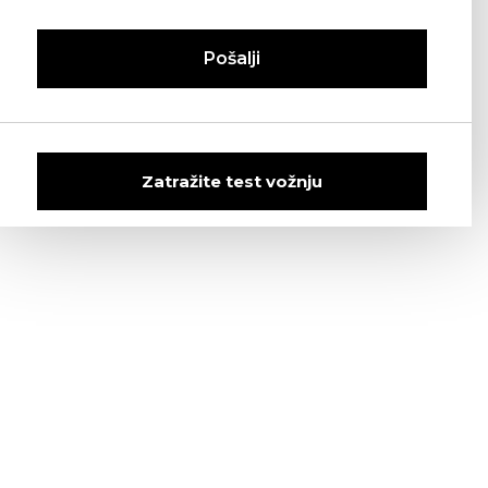
Pošalji
Zatražite test vožnju