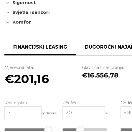
Sigurnost
Svjetla i senzori
Komfor
FINANCIJSKI LEASING
DUGOROČNI NAJA
Mjesečna rata:
Glavnica financiranja:
16.556,78
201,16
Rok otplate:
Učešće:
Godiš
godine(a)
%