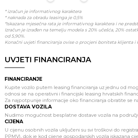
* izračun je informativnog karaktera
* naknada za obradu leasinga je 0,5%
*Iskazana mjesečna rata je informativnog karaktera i ne pred
Izračun je izrađen na temelju modela s 20% učešća, 20% ostat
od 5,90%.
Konačni uvjeti financiranja ovise o procjeni boniteta klijenta i
UVJETI FINANCIRANJA
FINANCIRANJE
Kupite vozilo putem leasing financiranja uz jednu od mogu
odnosi se na operativni i financijski leasing hrvatskih finan
Za najpotpunije informacije oko financiranja obratite se 
DOSTAVA VOZILA
Nudimo mogućnost besplatne dostave vozila na području
CIJENA
U cijenu osobnih vozila uključeni su svi troškovi do registra
PPMV), dok je kod cijene gospodarskih vozila iskazana ci