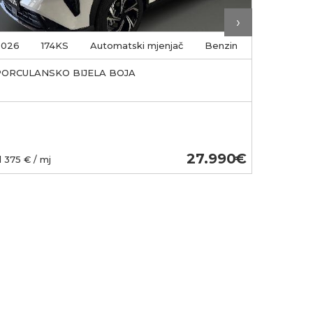
›
2026
174KS
Automatski mjenjač
Benzin
2026
PORCULANSKO BIJELA BOJA
AURORA 
27.990
d
375
€ / mj
Od
385
€ /