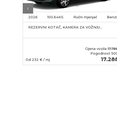
‹
Benzin
2026
100.64KS
Ručni mjenjač
Benz
RA ZA
REZERVNI KOTAČ, KAMERA ZA VOŽNJU
UNUTRAG, OXIDE ZELENA
Cijena vozila
17.78
Pogodnost
50
18.000
17.28
Od
232
€ / mj