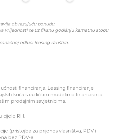
stavlja obvezujuću ponudu.
ka vrijednosti te uz fiksnu godišnju kamatnu stopu
 konačnoj odluci leasing društva.
ćnosti financiranja. Leasing financiranje
cijskih kuća s različitim modelima financiranja.
našim prodajnim savjetnicima.
 cijele RH.
cije (pristojba za prijenos vlasništva, PDV i
jena bez PDV-a.