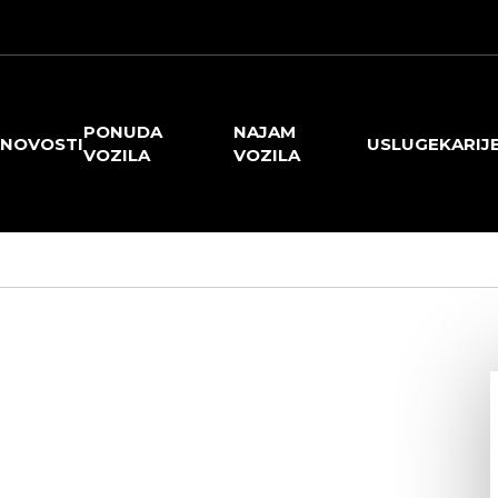
PONUDA
NAJAM
NOVOSTI
USLUGE
KARIJ
VOZILA
VOZILA