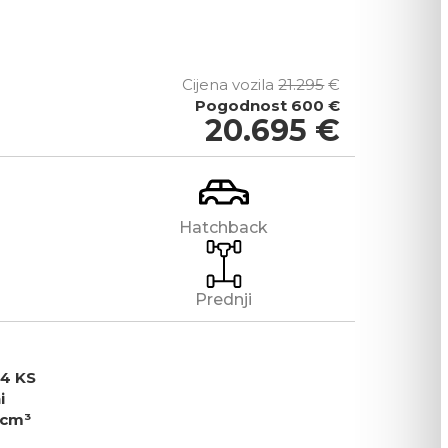
Cijena vozila
21.295
€
Pogodnost
600 €
20.695
€
Hatchback
Prednji
24 KS
i
 cm³