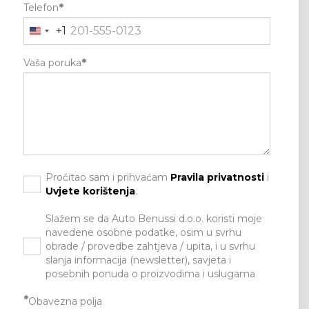
Telefon
*
+1
Vaša poruka
*
Pročitao sam i prihvaćam
Pravila privatnosti
i
Uvjete korištenja
.
Slažem se da Auto Benussi d.o.o. koristi moje
navedene osobne podatke, osim u svrhu
obrade / provedbe zahtjeva / upita, i u svrhu
slanja informacija (newsletter), savjeta i
posebnih ponuda o proizvodima i uslugama
*
Obavezna polja