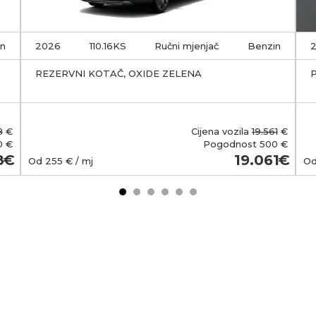
in
2026
110.16KS
Ručni mjenjač
Benzin
REZERVNI KOTAČ, OXIDE ZELENA
8
€
Cijena vozila
19.561
€
0 €
Pogodnost
500 €
8
19.061
Od
255
€ / mj
O