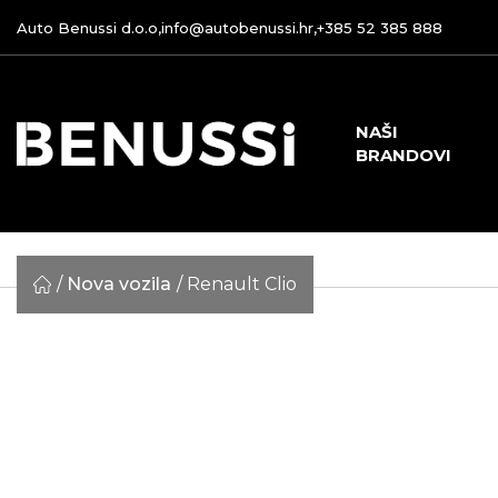
Auto Benussi d.o.o,
info@autobenussi.hr
,
+385 52 385 888
NAŠI
BRANDOVI
Nova vozila
Renault Clio