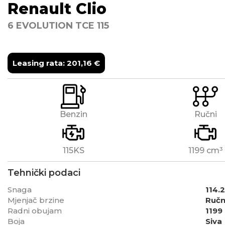
Renault
Clio
6 EVOLUTION TCE 115
Leasing rata:
201,16
€
Benzin
Ručni
115KS
1199 cm³
Tehnički podaci
Snaga
114.
Mjenjač brzine
Ručn
Radni obujam
1199
Boja
Siva