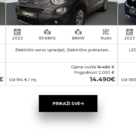
2023
119.68KS
88KW
Ručni
2023
Električni servo upravljač, Električno pokretani
LED
vanjski retrovizori s funkcijom odleđivanja, Klima
APS -
uređaj - manualni
35-55 km Kapacitet 
b
Cijena vozila
16.490
€
smješt
Pogodnost
2.000 €
Ma
14.490
Od
194
€ / mj
Od
583
(Typ
wall
ob
PRIKAŽI SVE