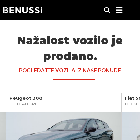
Nažalost vozilo je
prodano.
POGLEDAJTE VOZILA IZ NAŠE PONUDE
Peugeot 308
Fiat 
1.5 HDI ALLURE
1.0 GS