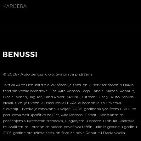
KARIJERA
© 2026 - Auto Benussi d.o.o. Sva prava pridržana
Tvrtka Auto Benussi d.o.o. ovlašteni je zastupnik i serviser osobnih i lakih
teretnih vozila brendova: Fiat, Alfa Romeo, Jeep, Lancia, Mazda, Renault,
Dacia, Nissan, Jaguar, Land Rover, XPENG, Citroën i Geely. Auto Benussi
ekskluzivni je uvoznik i zastupnik LEPAS automobila za Hrvatsku i
Sloveniju. Tvrtka je osnovana u veljači 2005. godine sa sjedištem u Puli, te
preuzima zastupništvo za Fiat, Alfa Romeo i Lanciu. Konstantnim
praćenjem suvremenih trendova, ulaganjem u opremu i obuku kadrova
te kvalitetnim i predanim radom povećava tržišni udio iz godine u godinu.
2015. godine preuzima zastupništvo za nova Renault i Dacia vozila.