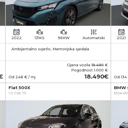
2022
131KS
96KW
Automatski
2021
Ambijentalno svjetlo, Memorijska sjedala
zakl
Cijena vozila
19.490
€
Pogodnost
1.000 €
18.490
Od
248
€ / mj
Od
134
Fiat 500X
BMW s
1.0 GSE T3
530e XD