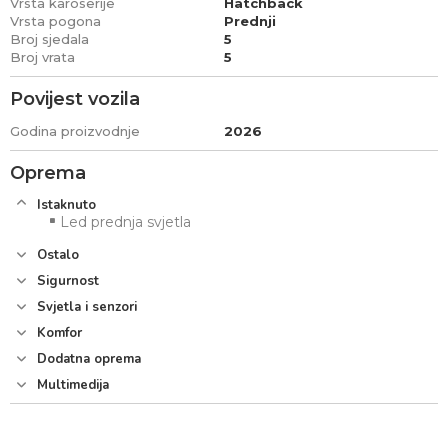
Vrsta karoserije
Hatchback
Vrsta pogona
Prednji
Broj sjedala
5
Broj vrata
5
Povijest vozila
Godina proizvodnje
2026
Oprema
Istaknuto
Led prednja svjetla
Ostalo
Sigurnost
Svjetla i senzori
Komfor
Dodatna oprema
Multimedija