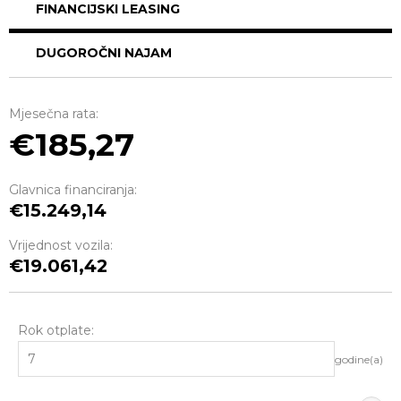
FINANCIJSKI LEASING
DUGOROČNI NAJAM
Mjesečna rata:
185,27
Glavnica financiranja:
15.249,14
Vrijednost vozila:
19.061,42
Rok otplate:
godine(a)