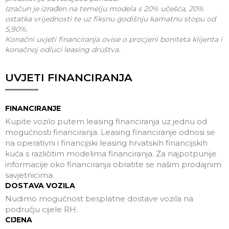
Izračun je izrađen na temelju modela s 20% učešća, 20%
ostatka vrijednosti te uz fiksnu godišnju kamatnu stopu od
5,90%.
Konačni uvjeti financiranja ovise o procjeni boniteta klijenta i
konačnoj odluci leasing društva.
UVJETI FINANCIRANJA
FINANCIRANJE
Kupite vozilo putem leasing financiranja uz jednu od
mogućnosti financiranja. Leasing financiranje odnosi se
na operativni i financijski leasing hrvatskih financijskih
kuća s različitim modelima financiranja. Za najpotpunije
informacije oko financiranja obratite se našim prodajnim
savjetnicima.
DOSTAVA VOZILA
Nudimo mogućnost besplatne dostave vozila na
području cijele RH.
CIJENA