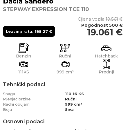
Dacia
Sandero
STEPWAY EXPRESSION TCE 110
Cijena vozila
19.561
€
Pogodnost
500 €
19.061
€
Leasing rata:
185,27
€
Benzin
Ručni
Hatchback
111KS
999 cm³
Prednji
Tehnički podaci
Snaga
110.16 KS
Mjenjač brzine
Ručni
Radni obujam
999 cm³
Boja
Siva
Osnovni podaci