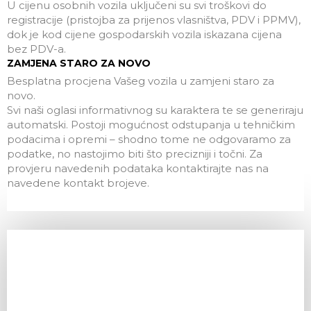
U cijenu osobnih vozila uključeni su svi troškovi do
registracije (pristojba za prijenos vlasništva, PDV i PPMV),
dok je kod cijene gospodarskih vozila iskazana cijena
bez PDV-a.
ZAMJENA STARO ZA NOVO
Besplatna procjena Vašeg vozila u zamjeni staro za
novo.
Svi naši oglasi informativnog su karaktera te se generiraju
automatski. Postoji mogućnost odstupanja u tehničkim
podacima i opremi – shodno tome ne odgovaramo za
podatke, no nastojimo biti što precizniji i točni. Za
provjeru navedenih podataka kontaktirajte nas na
navedene kontakt brojeve.