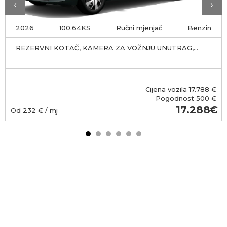
‹
›
2026
100.64KS
Ručni mjenjač
Benzin
REZERVNI KOTAČ, KAMERA ZA VOŽNJU UNUTRAG,
OXIDE ZELENA
Cijena vozila
17.788
€
Pogodnost
500 €
17.288
Od
232
€ / mj