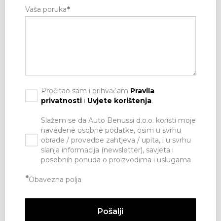
Vaša poruka
*
Pročitao sam i prihvaćam
Pravila
privatnosti
i
Uvjete korištenja
.
Slažem se da Auto Benussi d.o.o. koristi moje
navedene osobne podatke, osim u svrhu
obrade / provedbe zahtjeva / upita, i u svrhu
slanja informacija (newsletter), savjeta i
posebnih ponuda o proizvodima i uslugama
*
Obavezna polja
Pošalji