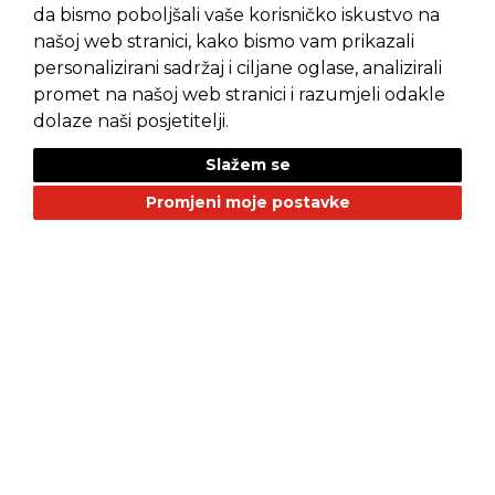
da bismo poboljšali vaše korisničko iskustvo na
našoj web stranici, kako bismo vam prikazali
Pravila privatnosti
Opći uvjeti prodaje
personalizirani sadržaj i ciljane oglase, analizirali
promet na našoj web stranici i razumjeli odakle
dolaze naši posjetitelji.
Slažem se
NAŠI BRANDOVI
Promjeni moje postavke
Alfa Romeo
Citroen
Dacia
Fiat
Geely
GMC
Jaguar
Jeep