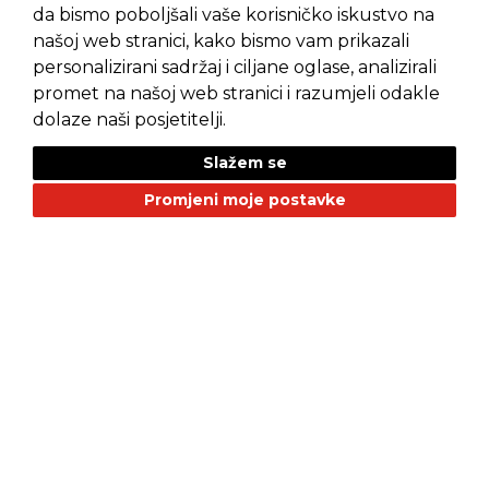
da bismo poboljšali vaše korisničko iskustvo na
našoj web stranici, kako bismo vam prikazali
Pravila privatnosti
Opći uvjeti prodaje
personalizirani sadržaj i ciljane oglase, analizirali
promet na našoj web stranici i razumjeli odakle
dolaze naši posjetitelji.
Slažem se
NAŠI BRANDOVI
Promjeni moje postavke
Alfa Romeo
Citroen
Dacia
Fiat
Geely
GMC
Jaguar
Jeep