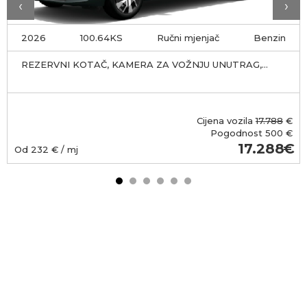
‹
›
2026
100.64KS
Ručni mjenjač
Benzin
REZERVNI KOTAČ, KAMERA ZA VOŽNJU UNUTRAG,
OXIDE ZELENA
Cijena vozila
17.788
€
Pogodnost
500 €
17.288
Od
232
€ / mj