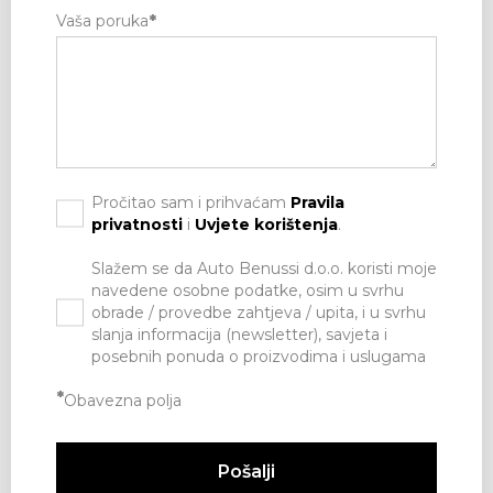
Vaša poruka
*
Pročitao sam i prihvaćam
Pravila
privatnosti
i
Uvjete korištenja
.
Slažem se da Auto Benussi d.o.o. koristi moje
navedene osobne podatke, osim u svrhu
obrade / provedbe zahtjeva / upita, i u svrhu
slanja informacija (newsletter), savjeta i
posebnih ponuda o proizvodima i uslugama
*
Obavezna polja
Pošalji