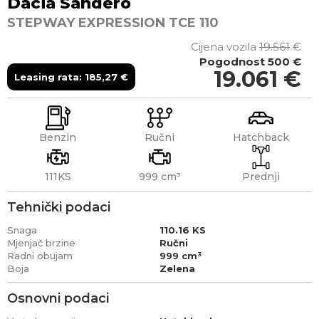
Dacia
Sandero
STEPWAY EXPRESSION TCE 110
Cijena vozila
19.561
€
Pogodnost
500 €
19.061
€
Leasing rata:
185,27
€
Benzin
Ručni
Hatchback
111KS
999 cm³
Prednji
Tehnički podaci
Snaga
110.16 KS
Mjenjač brzine
Ručni
Radni obujam
999 cm³
Boja
Zelena
Osnovni podaci