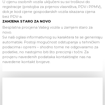
U cijenu osobnih vozila uključeni su svi troškovi do
registracije (pristojba za prijenos vlasništva, PDV i PPMV),
dok je kod cijene gospodarskih vozila iskazana cijena
bez PDV-a.
ZAMJENA STARO ZA NOVO
Besplatna procjena Vašeg vozila u zamjeni staro za
novo.
Svi naši oglasi informativnog su karaktera te se generiraju
automatski. Postoji mogućnost odstupanja u tehničkim
podacima i opremi – shodno tome ne odgovaramo za
podatke, no nastojimo biti što precizniji i točni. Za
provjeru navedenih podataka kontaktirajte nas na
navedene kontakt brojeve.