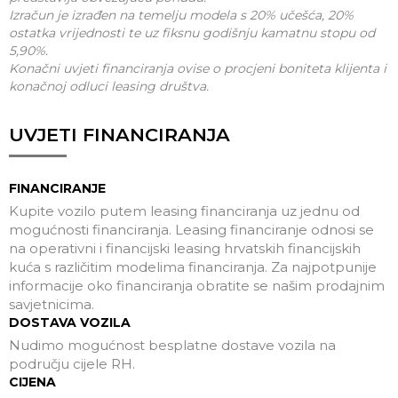
Izračun je izrađen na temelju modela s 20% učešća, 20%
ostatka vrijednosti te uz fiksnu godišnju kamatnu stopu od
5,90%.
Konačni uvjeti financiranja ovise o procjeni boniteta klijenta i
konačnoj odluci leasing društva.
UVJETI FINANCIRANJA
FINANCIRANJE
Kupite vozilo putem leasing financiranja uz jednu od
mogućnosti financiranja. Leasing financiranje odnosi se
na operativni i financijski leasing hrvatskih financijskih
kuća s različitim modelima financiranja. Za najpotpunije
informacije oko financiranja obratite se našim prodajnim
savjetnicima.
DOSTAVA VOZILA
Nudimo mogućnost besplatne dostave vozila na
području cijele RH.
CIJENA