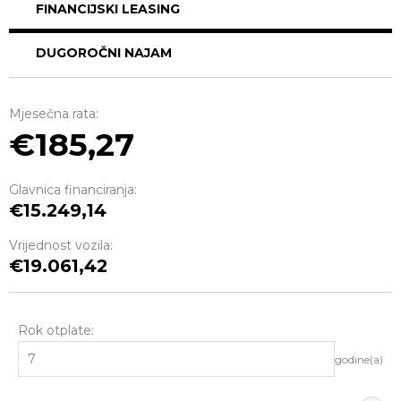
FINANCIJSKI LEASING
DUGOROČNI NAJAM
Mjesečna rata:
185,27
Glavnica financiranja:
15.249,14
Vrijednost vozila:
19.061,42
Rok otplate:
godine(a)