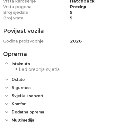
Vrsta karoserije
Hatchback
Vrsta pogona
Prednji
Broj sjedala
5
Broj vrata
5
Povijest vozila
Godina proizvodnje
2026
Oprema
Istaknuto
Led prednja svjetla
Ostalo
Sigurnost
Svjetla i senzori
Komfor
Dodatna oprema
Multimedija