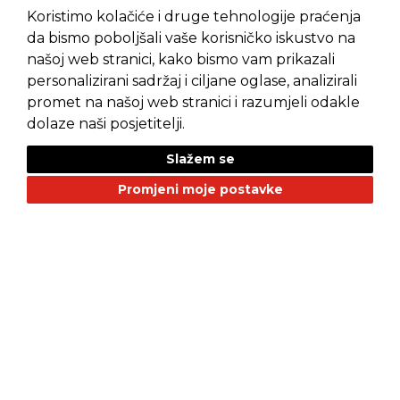
Koristimo kolačiće i druge tehnologije praćenja
da bismo poboljšali vaše korisničko iskustvo na
našoj web stranici, kako bismo vam prikazali
personalizirani sadržaj i ciljane oglase, analizirali
promet na našoj web stranici i razumjeli odakle
Pravila privatnosti
Opći uvjeti prodaje
dolaze naši posjetitelji.
Slažem se
Promjeni moje postavke
NAŠI BRANDOVI
Alfa Romeo
Citroen
Dacia
Fiat
Geely
GMC