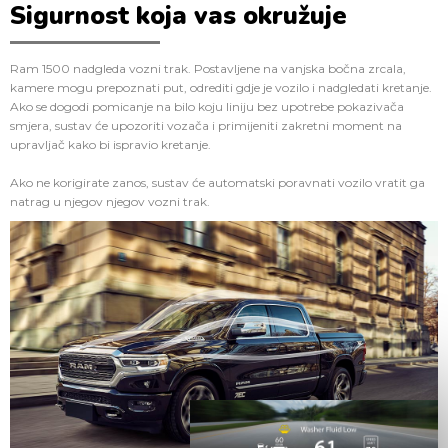
Sigurnost koja vas okružuje
Ram 1500 nadgleda vozni trak. Postavljene na vanjska bočna zrcala,
kamere mogu prepoznati put, odrediti gdje je vozilo i nadgledati kretanje.
Ako se dogodi pomicanje na bilo koju liniju bez upotrebe pokazivača
smjera, sustav će upozoriti vozača i primijeniti zakretni moment na
upravljač kako bi ispravio kretanje.
Ako ne korigirate zanos, sustav će automatski poravnati vozilo vratit ga
natrag u njegov njegov vozni trak.