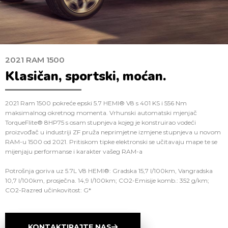
2021 RAM 1500
Klasičan, sportski, moćan.
2021 Ram 1500 pokreće epski 5.7 HEMI® V8 s 401 KS i 556 Nm
maksimalnog okretnog momenta. Vrhunski automatski mjenjač
TorqueFlite® 8HP75 s osam stupnjeva kojeg je konstruirao vodeći
proizvođač u industriji ZF pruža neprimjetne izmjene stupnjeva u novom
RAM-u 1500 od 2021. Pritiskom tipke elektronski se učitavaju mape te se
mijenjaju performanse i karakter vašeg RAM-a
Potrošnja goriva uz 5.7L V8 HEMI®: Gradska 15,7 l/100km, Vangradska
10,7 l/100km, prosječna. 14,9 l/100km; CO2-Emisije komb.: 352 g/km;
CO2-Razred učinkovitost: G*
KONTAKTIRAJTE NAS