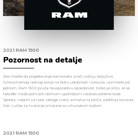
2021 RAM 1500
Pozornost na detalje
Ako mislite da posjedovanje kamioneta znači vožnju isključivo
funkcionalnog radnog konja na štetu udobnosti i luksuza, razmislite još
jednom. Ram 1500 pruža neusporedivu sposobnost, toliko je očito, ali se
također može pohvaliti obilnom upotrebom visokokvalitetne kože.
Sjedala, nasloni za ruke, obloge vrata, armaturna ploča, središnja konzola,
čak i ručke za hvatanje omotane su vrhunskom kožom.
2021 RAM 1500