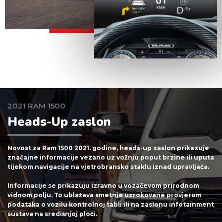
2021 RAM 1500
Heads-Up zaslon
Novost za Ram 1500 2021. godine, heads-up zaslon prikazuje
značajne informacije vezano uz vožnju poput brzine ili uputa
tijekom navigacije na vjetrobransko staklu iznad upravljača.
Informacije se prikazuju izravno u vozačevom prirodnom
vidnom polju. To ublažava smetnje uzrokovane provjerom
podataka o vozilu kontrolnoj tabli ili na zaslonu infotainment
sustava na središnjoj ploči.