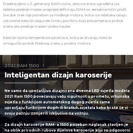
Predstavljeno u 5. generaciji RAM vozila, aktivna krilca ugrađena iza
rešetka prednje maske unaprijed definiraju RAM-ov aerodinamični profil.
Sve dok zrak nije potreban za hlađenje motora, krilca iza rešetaka ostaju
zatvorene kako bi osigurale čvrstu površinu koja preusmjerava protok
zraka oko prednje maske i preko haube.
Kako se razina temperature povećava, krilca se otvaraju kako bi
omogućila protok hladnog zraka u prostor motora.
2021 RAM 1500
Inteligentan dizajn karoserije
Ne samo da upečatljivo dizajnirana dnevna LED svjetla modela
2021 Ram 1500 povećavaju vašu sigurnost u prometu, vrhunska
svjetla s funkcijom automatskog dugog svjetla sama
upravljaju funkcijom dugih ili kratkih svjetala kako bi ste se vi
svoju pažnju usmjerili isključivo na vožnju.
Za dizajn karoserije RAM- a 1500 poseban naglasak stavljen je
na oblik prirodnih rubova dijelova karoserije koji su odgovorni