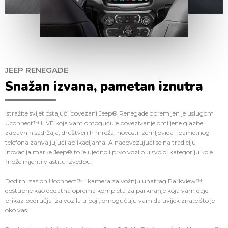
JEEP RENEGADE
Snažan izvana, pametan iznutra
Istražite svijet ostajući povezani Jeep® Renegade opremljen je uslugom
Uconnect™ LIVE koja vam omogućuje povezivanje omiljene glazbe.
zabavnih sadržaja, društvenih mreža, novosti, zemljovida i pametnog
telefona zahvaljujući aplikacijama. A nadovezujući se na tradiciju
inovacija marke Jeep® to je ujedno i prvo vozilo u svojoj kategoriju koje
može mjeriti vlastitu izvedbu.
Dodirni zaslon Uconnect™ i kamera za vožnju unatrag Parkview™,
dostupne kao dodatna oprema kompleta za parkiranje koja vam daje
prikaz područja iza vozila u boji, omogućuju vam da uvijek znate što je
oko vas.