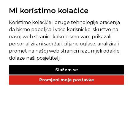
Mi koristimo kolačiće
Koristimo kolačiće i druge tehnologije praćenja
da bismo poboljšali vaše korisničko iskustvo na
našoj web stranici, kako bismo vam prikazali
personalizirani sadržaj i ciljane oglase, analizirali
promet na našoj web stranici i razumjeli odakle
Pravila privatnosti
Opći uvjeti prodaje
dolaze naši posjetitelji.
Slažem se
Promjeni moje postavke
NAŠI BRANDOVI
Alfa Romeo
Citroen
Dacia
Fiat