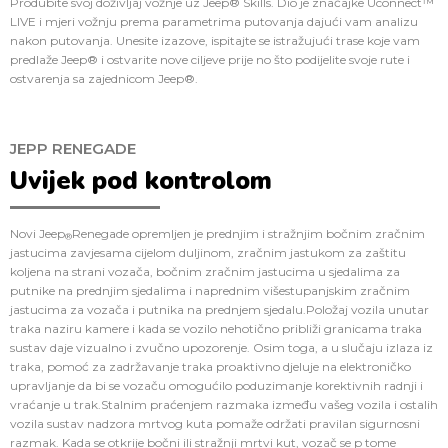
Produbite svoj doživljaj vožnje uz Jeep® Skills. Dio je značajke Uconnect™
LIVE i mjeri vožnju prema parametrima putovanja dajući vam analizu
nakon putovanja. Unesite izazove, ispitajte se istražujući trase koje vam
predlaže Jeep® i ostvarite nove ciljeve prije no što podijelite svoje rute i
ostvarenja sa zajednicom Jeep®.
JEPP RENEGADE
Uvijek pod kontrolom
Novi Jeep
Renegade opremljen je prednjim i stražnjim bočnim zračnim
®
jastucima zavjesama cijelom duljinom, zračnim jastukom za zaštitu
koljena na strani vozača, bočnim zračnim jastucima u sjedalima za
putnike na prednjim sjedalima i naprednim višestupanjskim zračnim
jastucima za vozača i putnika na prednjem sjedalu.Položaj vozila unutar
traka naziru kamere i kada se vozilo nehotično približi granicama traka
sustav daje vizualno i zvučno upozorenje. Osim toga, a u slučaju izlaza iz
traka, pomoć za zadržavanje traka proaktivno djeluje na elektroničko
upravljanje da bi se vozaču omogućilo poduzimanje korektivnih radnji i
vraćanje u trak.Stalnim praćenjem razmaka između vašeg vozila i ostalih
vozila sustav nadzora mrtvog kuta pomaže održati pravilan sigurnosni
razmak. Kada se otkrije bočni ili stražnji mrtvi kut, vozač se p tome