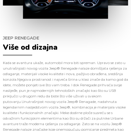
JEEP RENEGADE
Više od dizajna
Kada se avantura ukaže, automobil mora biti spreman. Upravo se zato u
unutrašnjosti novog vozila Jeep® Renegade nalaze domišljata rješenja za
odlaganje, materijali visoke kvalitete i nova, pažljivo obrađena, središnja
konzola.Njegova prostranost i najveća širina u klasi znače da kamo god da
idete, možete ponijeti sve što vam treba. I dok Renegade prihvaća svoje
naslijeđe, pun je najmodernijih tehnoloških značajki kao što su USB
priključci u drugom redu da biste što više uživali u svakom
putovanju.Unutrašnjost novog vozila Jeep® Renagade, nadahnuta
legendarnim nasljedstvom vozila Jeep®, kombinacija je materijala visoke
kvalitete i funkcionalnih značajki. Meke dodirne ploče susreću se s
odvažnim funkcijskim elementima kao što su držači za putnike.Urbane
avanture traže moderna rješenja za odlaganje. Zato se na vozilu Jeep®
Renegade nalaze značajke koje onemogućuju pomicanje predmeta kao