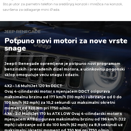
što je utor za pametni telefon na središnjoj konzoli i mrežica na konzoli,
savršena za odlaganje mini iPada.
JEEP RENEGADE
Potpuno novi motori za nove vrste
snage
Jeep® Renegade opremljene je potpuno novi programom
benzinskih i prerađenih dizel motora, a učinkovitiji pogonski
sklop omogućuje veću snagu i odaziv.
4X2 - 1.6 MultiJet 120 ks DDCT
Ovaj 4-cilindarski motor s mjenjačem DDCT osigurava
maksimalnu brzinu od 177 km/h (110 mph) i ubrzanje od 0 do
100 km/h (62 mph) za 10,2 sekundi uz maksimalni okretni
moment od 320 Nm pri 1750 o/min.
4X4 - 2.0 MultiJet 170 ks ATX LOW
Ovaj 4-cilindarski motor s
mjenjačem AT9 osigurava maksimalnu brzinu od 196 km/h (122
mph) i ubrzanje od 0 do 100 km/h (62 mph) za 8,9 sekundi uz
maksimalni okretni moment od 350 Nm pri 1750 o/min.