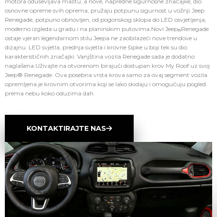
motora oduševljava maštu, a nove, napredne sigurnosne značajke, dio
osnovne opreme svih oprema, pružaju potpunu sigurnost u vožnji.Jeep
Renegade, potpuno obnovljen, od pogonskog sklopa do LED osvjetljenja,
moderno izgleda u gradu i na planinskim putovima.Novi Jeep
Renegade
®
ostaje vjeran legendarnom stilu Jeepa ne zaobilazeći nove trendove u
dizajnu. LED svjetla, prednja svjetla i krovne šipke u boji tek su dio
karakterističnih značajki. Vanjština vozila Renegade sada je dodatno
naglašena.Uživajte na otvorenom birajući dostupan krov My Roof uz svoj
Jeep® Renegade. Ova posebna vrsta krova samo za ovaj segment vozila
opremljena je krovnim otvorima koji se lako skidaju i omogućuju pogled
prema nebu koko oduzima dah.
KONTAKTIRAJTE NAS