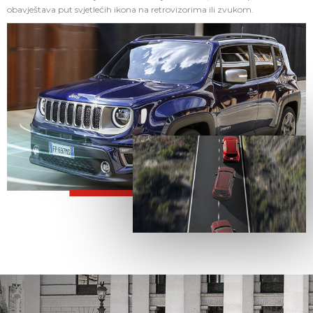
obavještava put svjetlećih ikona na retrovizorima ili zvukom.