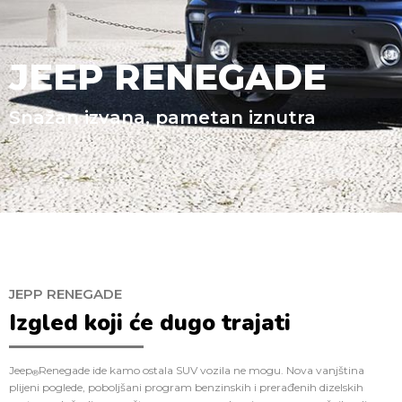
JEEP RENEGADE
Snažan izvana, pametan iznutra
JEPP RENEGADE
Izgled koji će dugo trajati
Jeep
Renegade ide kamo ostala SUV vozila ne mogu. Nova vanjština
®
plijeni poglede, poboljšani program benzinskih i prerađenih dizelskih