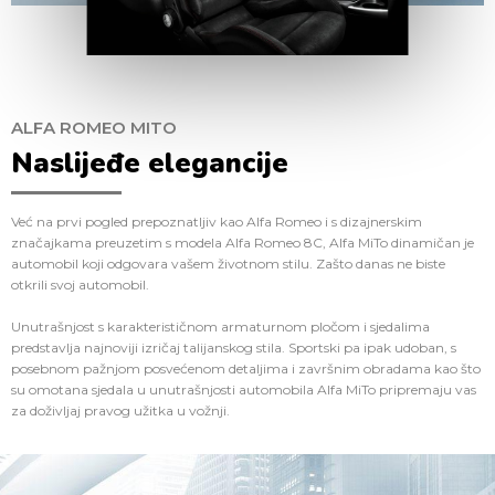
ALFA ROMEO MITO
Naslijeđe elegancije
Već na prvi pogled prepoznatljiv kao Alfa Romeo i s dizajnerskim
značajkama preuzetim s modela Alfa Romeo 8C, Alfa MiTo dinamičan je
automobil koji odgovara vašem životnom stilu. Zašto danas ne biste
otkrili svoj automobil.
Unutrašnjost s karakterističnom armaturnom pločom i sjedalima
predstavlja najnoviji izričaj talijanskog stila. Sportski pa ipak udoban, s
posebnom pažnjom posvećenom detaljima i završnim obradama kao što
su omotana sjedala u unutrašnjosti automobila Alfa MiTo pripremaju vas
za doživljaj pravog užitka u vožnji.