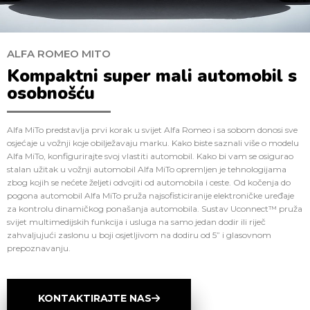
ALFA ROMEO MITO
Kompaktni super mali automobil s
osobnošću
Alfa MiTo predstavlja prvi korak u svijet Alfa Romeo i sa sobom donosi sve
osjećaje u vožnji koje obilježavaju marku. Kako biste saznali više o modelu
Alfa MiTo, konfigurirajte svoj vlastiti automobil. Kako bi vam se osigurao
stalan užitak u vožnji automobil Alfa MiTo opremljen je tehnologijama
zbog kojih se nećete željeti odvojiti od automobila i ceste. Od kočenja do
pogona automobil Alfa MiTo pruža najsofisticiranije elektroničke uređaje
za kontrolu dinamičkog ponašanja automobila. Sustav Uconnect™ pruža
svijet multimedijskih funkcija i usluga na samo jedan dodir ili riječ
zahvaljujući zaslonu u boji osjetljivom na dodiru od 5” i glasovnom
prepoznavanju.
KONTAKTIRAJTE NAS