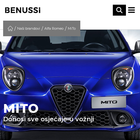
Naši brandovi
Alfa Romeo
MiTo
MITO
Donosi sve osjećaje u vožnji