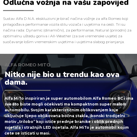
Odlučna vožnja na vašu zapovijed
Sustav Alfa D.N.A. ekskluzivni je birač načina vožnje za alfa Romeo koji
prilagođava performanse vozila stilu vozača i uvjetima na cesti. Tri su
načina rada: Dynamic (dinamični), za performanse, Natural (prirodni) za
optimalnu uštedu goriva i All-Weather (za sve vremenske uvjete) za
suočavanje lošim vremenskim uvjetima i uvjetima slabog prianjanja.
ALFA ROMEO MITO
Nitko nije bio u trendu kao ova
dama.
Alfa MiTo inspiriran je super automobilom Alfa Romeo 8C i ima
sve što biste mogli očekivati ma kompaktnom super malom
automobilu. Svojim karakterističnim oblikovanjem koje
uključuje lijepo oblikovana bočna stakla, ikonski trodijelni
motiv „trilobo” koji ističe prednje branike i oblik prednjih
svjetala i stražnjih LED svjetala. Alfa MiTo je automobil kojim
ćete se isticati u masi.