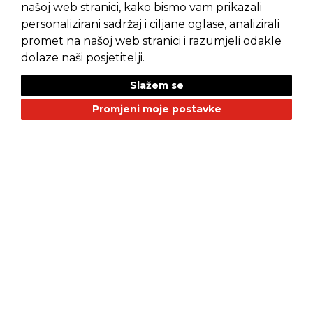
našoj web stranici, kako bismo vam prikazali
personalizirani sadržaj i ciljane oglase, analizirali
promet na našoj web stranici i razumjeli odakle
Pravila privatnosti
Opći uvjeti prodaje
dolaze naši posjetitelji.
Slažem se
Promjeni moje postavke
NAŠI BRANDOVI
Alfa Romeo
Citroen
Dacia
Fiat
Geely
GMC
Jaguar
Jeep