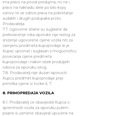
ima pravo na povral predujma, no ne i
pravo na naknadu slele po bilo kojoj
osnovi te se odrice prava na pokretanje
sudskih i drugih poslupaka protiv
Prodavalelja.
7.7. Ugovorne strane su suglasne da
prekoracenje roka isporuke nije razlog za
snizenje ugovorene cijene vozila niti za
zamjenu predmeta kupoprodaje le je
Kupac upoznat i suglasan s mogucno!lcu
povecanja cijene predmeta
kupoporodaje i nakon istek produljeih
rokova za isporuku istog.
7.8. Prodavatelj nije duzan isporuciti
Kupcu predmet kupoprodaje prije
primitka cijene iz tocke 6. 7.
8. PRIMOPREDAJA VOZILA
8.1. Prodavalelj ce obavijestili Kupca o
spremnosti vozila za isporuku pulem
pisane iii usmene obavijesli upucene na