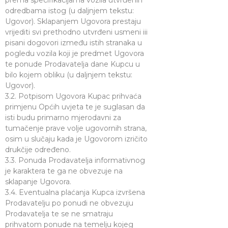
prema specifikacijama vozila utvrđenih
odredbama istog (u daljnjem tekstu:
Ugovor). Sklapanjem Ugovora prestaju
vrijediti svi prethodno utvrđeni usmeni iii
pisani dogovori između istih stranaka u
pogledu vozila koji je predmet Ugovora
te ponude Prodavatelja dane Kupcu u
bilo kojem obliku (u daljnjem tekstu:
Ugovor).
3.2. Potpisom Ugovora Kupac prihvaća
primjenu Općih uvjeta te je suglasan da
isti budu primarno mjerodavni za
tumačenje prave volje ugovornih strana,
osim u slučaju kada je Ugovorom izričito
drukčije određeno.
3.3. Ponuda Prodavatelja informativnog
je karaktera te ga ne obvezuje na
sklapanje Ugovora.
3.4. Eventualna plaćanja Kupca izvršena
Prodavatelju po ponudi ne obvezuju
Prodavatelja te se ne smatraju
prihvatom ponude na temelju kojeg