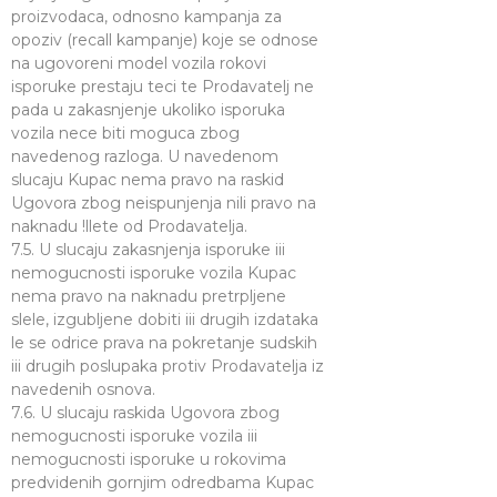
proizvodaca, odnosno kampanja za
opoziv (recall kampanje) koje se odnose
na ugovoreni model vozila rokovi
isporuke prestaju teci te Prodavatelj ne
pada u zakasnjenje ukoliko isporuka
vozila nece biti moguca zbog
navedenog razloga. U navedenom
slucaju Kupac nema pravo na raskid
Ugovora zbog neispunjenja nili pravo na
naknadu !llete od Prodavatelja.
7.5. U slucaju zakasnjenja isporuke iii
nemogucnosti isporuke vozila Kupac
nema pravo na naknadu pretrpljene
slele, izgubljene dobiti iii drugih izdataka
le se odrice prava na pokretanje sudskih
iii drugih poslupaka protiv Prodavatelja iz
navedenih osnova.
7.6. U slucaju raskida Ugovora zbog
nemogucnosti isporuke vozila iii
nemogucnosti isporuke u rokovima
predvidenih gornjim odredbama Kupac