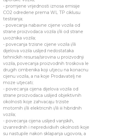
- promjene vrijednosti iznosa emisije
CO2 odredene prema WL TP ciklusu
testiranja;
- povecanja nabavne cijene vozila od
strane proizvodaca vozila i/ili od strane
uvoznika vozila;
- povecanja trzisne cijene vozila i/ili
dijelova vozila uslijed nedostataka
tehnickih resursa/sirovina u proizvodnji
vozila, povecanja proizvodnih troskova le
drugih cimbenika koji utjecu na konacnu
cijenu vozila, a na koje Prodavatelj ne
moze utjecati;
- povec:anja cijena dijelova vozila od
strane proizvodaca uslijed objektivnih
okolnosti koje zahvacaju trziste
motornih i/ili elektricnih i/ili iii hibridnih
vozila;
- povecanja cijena uslijed vanjskih,
izvanrednih i nepredvidivih okolnosti koje
su nastupile nakon sklapanja ugovora, a