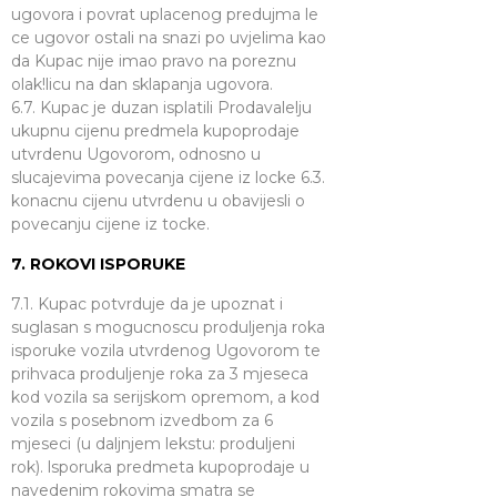
ugovora i povrat uplacenog predujma le
ce ugovor ostali na snazi po uvjelima kao
da Kupac nije imao pravo na poreznu
olak!licu na dan sklapanja ugovora.
6.7. Kupac je duzan isplatili Prodavalelju
ukupnu cijenu predmela kupoprodaje
utvrdenu Ugovorom, odnosno u
slucajevima povecanja cijene iz locke 6.3.
konacnu cijenu utvrdenu u obavijesli o
povecanju cijene iz tocke.
7. ROKOVI ISPORUKE
7.1. Kupac potvrduje da je upoznat i
suglasan s mogucnoscu produljenja roka
isporuke vozila utvrdenog Ugovorom te
prihvaca produljenje roka za 3 mjeseca
kod vozila sa serijskom opremom, a kod
vozila s posebnom izvedbom za 6
mjeseci (u daljnjem lekstu: produljeni
rok). lsporuka predmeta kupoprodaje u
navedenim rokovima smatra se