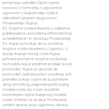
primjenjuju odredbe Općih uvjeta,
neovisno o tome jesu Ii ugovorene
ugovorom o kupoprodaji vozila iii
naknadnim pisanim dogovorom
Prodavatelja i Kupca.
5.3. Svojstva vozila prikazana u oglasima,
publikacijama i ponudama informativnog
su karaktera le ne obvezuju Prodavatelja.
5.4. Kupac potvrđuje da su sva bitna
svojstva vozila navedena u Ugovoru. U
slučaju kupnje novog vozila Kupac
prihvaća promjene svojstva vozila koje
na modelu koji je predmet prodaje izvodi
proizvodač. Kupac je upoznat da
proizvodač zadržava pravo izvođenja svih
preinaka za koje ocijeni da su potrebne
zbog tehničkog unapređenja bilo kojeg
modela vozila sto može rezultirati
povećanjem cijene kupljenog modela
vozila. Smatrat će se da je Prodavatelj
uredno ispunio svoju ugovornu obvezu