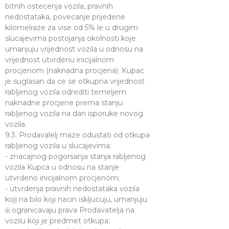
bitnih ostecenja vozila, pravnih
nedostataka, povecanje prijedene
kilomelraze za vise od 5% le u drugim
slucajevima postojanja okolnosti koje
umanjuju vrijednost vozila u odnosu na
vrijednost utvrdenu inicijalnom
procjenom (naknadna procjena). Kupac
je suglasan da ce se otkupna vrijednost
rabljenog vozila odrediti temeljem
naknadne procjene prema stanju
rabljenog vozila na dan isporuke novog
vozila.
9.3. Prodavalelj maze odustati od otkupa
rabljenog vozila u slucajevima:
- znacajnog pogorsanja stanja rabljenog
vozila Kupca u odnosu na stanje
utvrdeno inicijalnom procjenom;
- utvrdenja pravnih nedostataka vozila
koji na bilo koji nacin iskljucuju, umanjuju
iii ogranicavaju prava Prodavatelja na
vozilu koji je predmet otkupa;