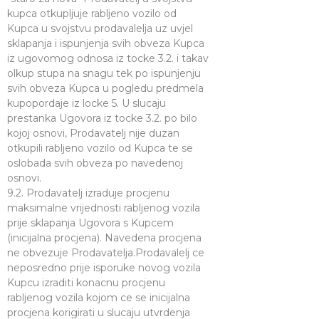
kupca otkupljuje rabljeno vozilo od
Kupca u svojstvu prodavalelja uz uvjel
sklapanja i ispunjenja svih obveza Kupca
iz ugovomog odnosa iz tocke 3.2. i takav
olkup stupa na snagu tek po ispunjenju
svih obveza Kupca u pogledu predmela
kupopordaje iz locke 5. U slucaju
prestanka Ugovora iz tocke 3.2. po bilo
kojoj osnovi, Prodavatelj nije duzan
otkupili rabljeno vozilo od Kupca te se
oslobada svih obveza po navedenoj
osnovi.
9.2. Prodavatelj izraduje procjenu
maksimalne vrijednosti rabljenog vozila
prije sklapanja Ugovora s Kupcem
(inicijalna procjena). Navedena procjena
ne obvezuje Prodavatelja.Prodavalelj ce
neposredno prije isporuke novog vozila
Kupcu izraditi konacnu procjenu
rabljenog vozila kojom ce se inicijalna
procjena korigirati u slucaju utvrdenja