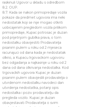
raskinuli Ugovor u skladu s odredbom
8.2. OUP.
8.7. Kada se nakon primopredaje vozila
pokaze da predmet ugovora ima neki
nedostatak koji se nije mogao otkriti
uobicajenim pregledom vozila prilikom
primopredaje, Kupac potrosac je duzan
pod prijetnjom gubilka prava, o tom
nedostalku obavijestiti Prodavatelja
pisanim pulem u roku od 2 mjeseca
racunajuci od dana kada je nedostatak
olkrio, a Kupacu lrgovackom ugovoru
bez odgadanja a najkasnije u roku od 2
dana od dana olkrivanja nedostalka. Kod
trgovackih ugovora Kupac je duzan
pisanim pulem obavijeslili prodavalelja o
utvrdenom nedostalku navodeci dan
utvrdenja nedostatka, potanji opis
nedostalka i poziv prodavatelju da
pregleda vozilo. Kupac je duzan
obavjestavati Prodavatelja o svim