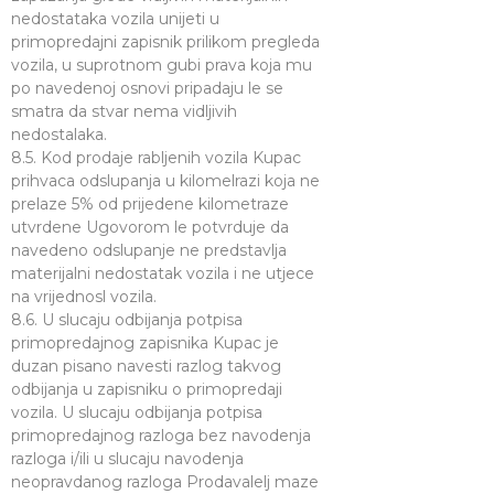
nedostataka vozila unijeti u
primopredajni zapisnik prilikom pregleda
vozila, u suprotnom gubi prava koja mu
po navedenoj osnovi pripadaju le se
smatra da stvar nema vidljivih
nedostalaka.
8.5. Kod prodaje rabljenih vozila Kupac
prihvaca odslupanja u kilomelrazi koja ne
prelaze 5% od prijedene kilometraze
utvrdene Ugovorom le potvrduje da
navedeno odslupanje ne predstavlja
materijalni nedostatak vozila i ne utjece
na vrijednosl vozila.
8.6. U slucaju odbijanja potpisa
primopredajnog zapisnika Kupac je
duzan pisano navesti razlog takvog
odbijanja u zapisniku o primopredaji
vozila. U slucaju odbijanja potpisa
primopredajnog razloga bez navodenja
razloga i/ili u slucaju navodenja
neopravdanog razloga Prodavalelj maze