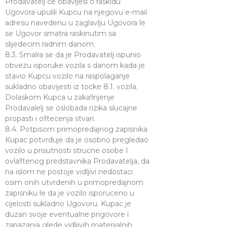
Prodavatelj ce obavijesl o raskidu
Ugovora upulili Kupcu na njegovu e-mail
adresu navedenu u zaglavlju Ugovora le
se Ugovor smatra raskinutim sa
slijedecim radnim danom.
8.3. Smalra se da je Prodavatelj ispunio
obvezu isporuke vozila s danom kada je
stavio Kupcu vozilo na raspolaganje
sukladno obavijesti iz tocke 8.1. vozila.
Dolaskom Kupca u zaka!lnjenje
Prodavalelj se oslobada rizika slucajne
propasti i o!ltecenja stvari.
8.4. Potpisom primopredajnog zapisnika
Kupac potvrduje da je osobno pregledao
vozilo u prisutnosti strucne osobe I
ovla!ltenog predstavnika Prodavatelja, da
na islom ne postoje vidljivi nedostaci
osim onih utvrdenih u primopredajnom
zapisniku le da je vozilo isporuceno u
cijelosti sukladno Ugovoru. Kupac je
duzan svoje eventualne prigovore i
zapazanja glede vidljivih materijalnih