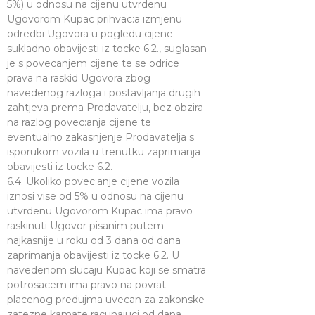
5%) u odnosu na cijenu utvrdenu
Ugovorom Kupac prihvac:a izmjenu
odredbi Ugovora u pogledu cijene
sukladno obavijesti iz tocke 6.2., suglasan
je s povecanjem cijene te se odrice
prava na raskid Ugovora zbog
navedenog razloga i postavljanja drugih
zahtjeva prema Prodavatelju, bez obzira
na razlog povec:anja cijene te
eventualno zakasnjenje Prodavatelja s
isporukom vozila u trenutku zaprimanja
obavijesti iz tocke 6.2.
6.4. Ukoliko povec:anje cijene vozila
iznosi vise od 5% u odnosu na cijenu
utvrdenu Ugovorom Kupac ima pravo
raskinuti Ugovor pisanim putem
najkasnije u roku od 3 dana od dana
zaprimanja obavijesti iz tocke 6.2. U
navedenom slucaju Kupac koji se smatra
potrosacem ima pravo na povrat
placenog predujma uvecan za zakonske
zatezne kamate racunajuci od dana