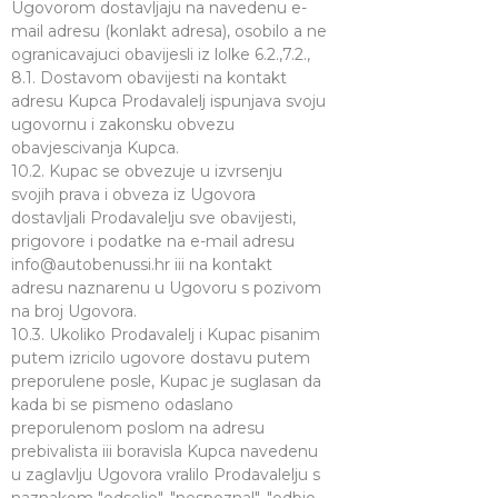
Ugovorom dostavljaju na navedenu e-
mail adresu (konlakt adresa), osobilo a ne
ogranicavajuci obavijesli iz lolke 6.2.,7.2.,
8.1. Dostavom obavijesti na kontakt
adresu Kupca Prodavalelj ispunjava svoju
ugovornu i zakonsku obvezu
obavjescivanja Kupca.
10.2. Kupac se obvezuje u izvrsenju
svojih prava i obveza iz Ugovora
dostavljali Prodavalelju sve obavijesti,
prigovore i podatke na e-mail adresu
info@autobenussi.hr
iii na kontakt
adresu naznarenu u Ugovoru s pozivom
na broj Ugovora.
10.3. Ukoliko Prodavalelj i Kupac pisanim
putem izricilo ugovore dostavu putem
preporulene posle, Kupac je suglasan da
kada bi se pismeno odaslano
preporulenom poslom na adresu
prebivalista iii boravisla Kupca navedenu
u zaglavlju Ugovora vralilo Prodavalelju s