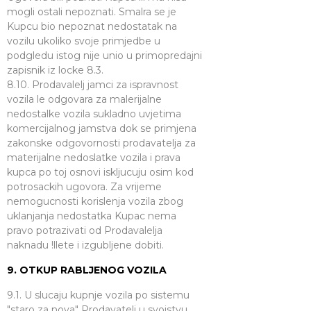
mogli ostali nepoznati. Smalra se je
Kupcu bio nepoznat nedostatak na
vozilu ukoliko svoje primjedbe u
podgledu istog nije unio u primopredajni
zapisnik iz locke 8.3.
8.10. Prodavalelj jamci za ispravnost
vozila le odgovara za malerijalne
nedostalke vozila sukladno uvjetima
komercijalnog jamstva dok se primjena
zakonske odgovornosti prodavatelja za
materijalne nedoslatke vozila i prava
kupca po toj osnovi iskljucuju osim kod
potrosackih ugovora. Za vrijeme
nemogucnosti korislenja vozila zbog
uklanjanja nedostatka Kupac nema
pravo potrazivati od Prodavalelja
naknadu !llete i izgubljene dobiti.
9. OTKUP RABLJENOG VOZILA
9.1. U slucaju kupnje vozila po sistemu
"staro za nova" Prodavatelj u svojstvu