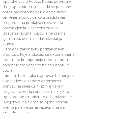
isporuke vozila kupcu. Kupac potvrduje
da je upoznat i suglasan da se poseban
porez na motorna vozila obracunava
temeljem osnovice koju predstavlja
preporucena prodajna cijena vozila
prema cjeniku vazecem na dan
izdavanja racuna Kupcu, a ne prema
cjeniku vazecem na dan sklapanja
Ugovora;
- izmjene zakonskih i podzakonskih
propisa, u kojem slucaju se ukupna cijena
predmeta kupoprodaje utvrduje prema
parametrima vazecim na dan isporuke
vozila;
- dodatnih izdataka uvjetovanih kupnjom
vozila s izmijenjenom opremom u
odnosu na serijsku i/ili izmijenjenim
svojstvima vozila i preinakama koje na
ugovorenom modelu izvodi proizvodac,
u kojem slucajevima se cijena korigira
prema parametrima vazecim na dan
isporuke vozila;