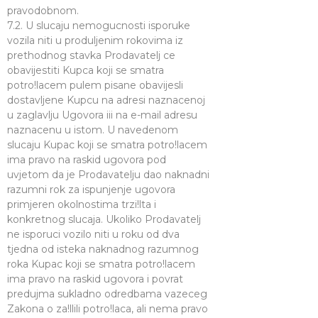
pravodobnom.
7.2. U slucaju nemogucnosti isporuke
vozila niti u produljenim rokovima iz
prethodnog stavka Prodavatelj ce
obavijestiti Kupca koji se smatra
potro!lacem pulem pisane obavijesli
dostavljene Kupcu na adresi naznacenoj
u zaglavlju Ugovora iii na e-mail adresu
naznacenu u istom. U navedenom
slucaju Kupac koji se smatra potro!lacem
ima pravo na raskid ugovora pod
uvjetom da je Prodavatelju dao naknadni
razumni rok za ispunjenje ugovora
primjeren okolnostima trzi!lta i
konkretnog slucaja. Ukoliko Prodavatelj
ne isporuci vozilo niti u roku od dva
tjedna od isteka naknadnog razumnog
roka Kupac koji se smatra potro!lacem
ima pravo na raskid ugovora i povrat
predujma sukladno odredbama vazeceg
Zakona o za!llili potro!laca, ali nema pravo