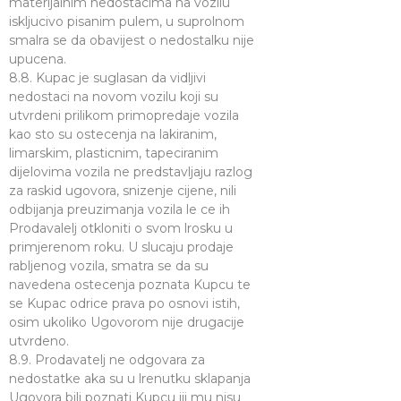
materijalnim nedostacima na vozilu
iskljucivo pisanim pulem, u suprolnom
smalra se da obavijest o nedostalku nije
upucena.
8.8. Kupac je suglasan da vidljivi
nedostaci na novom vozilu koji su
utvrdeni prilikom primopredaje vozila
kao sto su ostecenja na lakiranim,
limarskim, plasticnim, tapeciranim
dijelovima vozila ne predstavljaju razlog
za raskid ugovora, snizenje cijene, nili
odbijanja preuzimanja vozila le ce ih
Prodavalelj otkloniti o svom lrosku u
primjerenom roku. U slucaju prodaje
rabljenog vozila, smatra se da su
navedena ostecenja poznata Kupcu te
se Kupac odrice prava po osnovi istih,
osim ukoliko Ugovorom nije drugacije
utvrdeno.
8.9. Prodavatelj ne odgovara za
nedostatke aka su u lrenutku sklapanja
Ugovora bili poznati Kupcu iii mu nisu