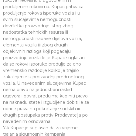
rokova neovisno o ugovorenim i
produljenim rokovima. Kupac prihvaca
produljenje rokova isporuke vozila i u
svim slucajevima nemogucnosti
dovr!letka proizvodnje istog zbog
nedostatka tehnickih resursa iii
nemogucnosti nabave dijelova vozila,
elementa vozila iii zbog drugih
objeklivnih razloga koji pogadaju
proizvodnju vozila le je Kupac suglasan
da se rokovi isporuke produlje za ono
vremensko razdoblje koliko je trajalo
zaka!lnjenje u proizvodnji predmetnog
vozila. U navedenim slucajevima Kupac
nema pravo na jednostrani raskid
ugovora i povrat predujma kao niti pravo
na naknadu stete i izgubljene dobiti le se
odrice prava na pokretanje sudskih iii
drugih postupaka protiv Prodavatelja po
navedenim osnovama.
7.4 Kupac je suglasan da za vrijeme
trajanja sigurnosnih kampanja