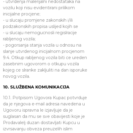
- utvrdenja malerijalni nedostataka na
vozilu koji nisu evidentirani prilikom
inicijalne procjene;
- u slucaju promjene zakonskih i/ili
podzakonskih propisa uslijed kojih se
- u slucaju nemogucnosli regislracije
rabljenog vozila;
- pogorsanja stanja vozila u odnosu na
slanje utvrdenog inicijalnom procjenom
9.4. Otkup rabljenog vozila biti ce ureden
zasebnim ugovorom o otkupu vozila
kojeg ce slranke zakljuliti na dan isporuke
novog vozila.
10. SLUŽBENA KOMUNIKACIJA
10.1. Potpisom Ugovora Kupac potvrduje
da je njegova e-mail adresa navedena u
Ugovoru ispravna le izjavljuje da je
suglasan da mu se sve obavijesti koje je
Prodavalelj duzan dostavljati Kupcu u
izvrsavanju obveza preuzelih islim