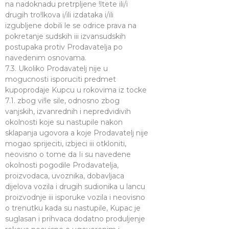
na nadoknadu pretrpljene !ltete ili/i
drugih tro!lkova i/ili izdataka i/ili
izgubljene dobili le se odrice prava na
pokretanje sudskih iii izvansudskih
postupaka protiv Prodavatelja po
navedenim osnovama.
7.3. Ukoliko Prodavatelj nije u
mogucnosti isporuciti predmet
kupoprodaje Kupcu u rokovima iz tocke
7.1. zbog vi!le sile, odnosno zbog
vanjskih, izvanrednih i nepredvidivih
okolnosti koje su nastupile nakon
sklapanja ugovora a koje Prodavatelj nije
mogao sprijeciti, izbjeci iii otkloniti,
neovisno o tome da Ii su navedene
okolnosti pogodile Prodavatelja,
proizvodaca, uvoznika, dobavljaca
dijelova vozila i drugih sudionika u lancu
proizvodnje iii isporuke vozila i neovisno
o trenutku kada su nastupile, Kupac je
suglasan i prihvaca dodatno produljenje