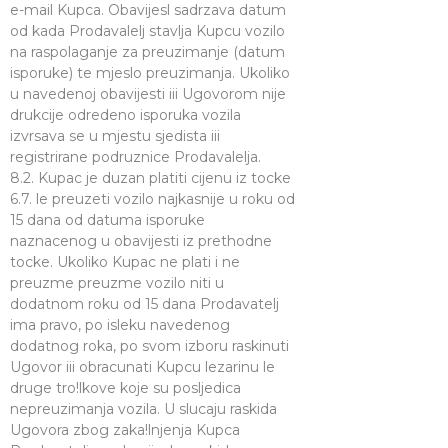
e-mail Kupca. Obavijesl sadrzava datum
od kada Prodavalelj stavlja Kupcu vozilo
na raspolaganje za preuzimanje (datum
isporuke) te mjeslo preuzimanja. Ukoliko
u navedenoj obavijesti iii Ugovorom nije
drukcije odredeno isporuka vozila
izvrsava se u mjestu sjedista iii
registrirane podruznice Prodavalelja.
8.2. Kupac je duzan platiti cijenu iz tocke
6.7. le preuzeti vozilo najkasnije u roku od
15 dana od datuma isporuke
naznacenog u obavijesti iz prethodne
tocke. Ukoliko Kupac ne plati i ne
preuzme preuzme vozilo niti u
dodatnom roku od 15 dana Prodavatelj
ima pravo, po isleku navedenog
dodatnog roka, po svom izboru raskinuti
Ugovor iii obracunati Kupcu lezarinu le
druge tro!lkove koje su posljedica
nepreuzimanja vozila. U slucaju raskida
Ugovora zbog zaka!lnjenja Kupca