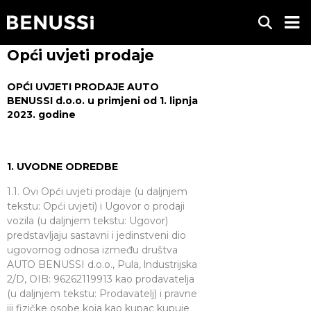
Opći uvjeti prodaje
OPĆI UVJETI PRODAJE AUTO
BENUSSI d.o.o. u primjeni od 1. lipnja
2023. godine
1. UVODNE ODREDBE
1.1. Ovi Opći uvjeti prodaje (u daljnjem
tekstu: Opći uvjeti) i Ugovor o prodaji
vozila (u daljnjem tekstu: Ugovor)
predstavljaju sastavni i jedinstveni dio
ugovornog odnosa između društva
AUTO BENUSSI d.o.o., Pula, lndustrijska
2/D, OIB: 96262119913 kao prodavatelja
(u daljnjem tekstu: Prodavatelj) i pravne
iii fizičke osobe koja kao kupac kupuje