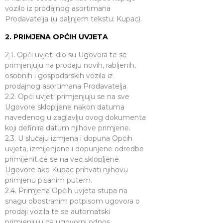
vozilo iz prodajnog asortimana
Prodavatelja (u daljnjem tekstu: Kupac).
2. PRIMJENA OPĆIH UVJETA
2.1. Opći uvjeti dio su Ugovora te se
primjenjuju na prodaju novih, rabljenih,
osobnih i gospodarskih vozila iz
prodajnog asortimana Prodavatelja.
2.2. Opći uvjeti primjenjuju se na sve
Ugovore sklopljene nakon datuma
navedenog u zaglavlju ovog dokumenta
koji definira datum njihove primjene.
2.3. U slučaju izmjena i dopuna Općih
uvjeta, izmijenjene i dopunjene odredbe
primijenit će se na već sklopljene
Ugovore ako Kupac prihvati njihovu
primjenu pisanim putem.
2.4. Primjena Općih uvjeta stupa na
snagu obostranim potpisom ugovora o
prodaji vozila te se automatski
primjenjuju na ugovorni odnos