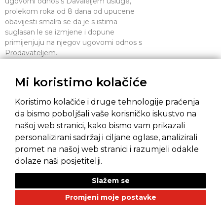
ugovorni odnos s Davaleljem usluge,
prolekom roka od 8 dana od upucene
obavijesti smalra se da je s istima
suglasan le se izmjene i dopune
primijenjuju na njegov ugovomi odnos s
Prodavateljem.
11.3. Ako sud iii drugo nadle.zno lijelo
utvrdi da je pojedina odredba Opcih
Mi koristimo kolačiće
uvjeta nistelna iii neprovediva ista se
nece primijeniti, a Opci uvjeti u
Koristimo kolačiće i druge tehnologije praćenja
preostalom dijelu ostaju na snazi
da bismo poboljšali vaše korisničko iskustvo na
neizmijenjeni. U slucaju utvrdenja
našoj web stranici, kako bismo vam prikazali
nevaljanosli pojedinih odredbi ugovorne
slrane ce isle zamijeniti drugim
personalizirani sadržaj i ciljane oglase, analizirali
odredbama vodeci prilom raluna da se
promet na našoj web stranici i razumjeli odakle
izmijenjenim odredbama na valjan način
dolaze naši posjetitelji.
postigne išla iii približno ista svrha imajući
u vidu sve okolnosti mjerodavne za
Slažem se
ocjenu pravičnosti izmijenjene odredbe i
Promjeni moje postavke
utvrđene volje stranaka.
11.4. Kupac nije ovlašten bez prethodne
pisane suglasnosti Prodavatelja ustupiti