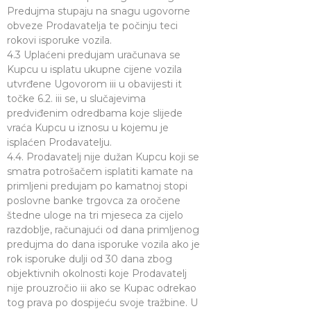
Predujma stupaju na snagu ugovorne
obveze Prodavatelja te počinju teci
rokovi isporuke vozila.
4.3 Uplaćeni predujam uračunava se
Kupcu u isplatu ukupne cijene vozila
utvrđene Ugovorom iii u obavijesti it
točke 6.2. iii se, u slučajevima
predviđenim odredbama koje slijede
vraća Kupcu u iznosu u kojemu je
isplaćen Prodavatelju.
4.4. Prodavatelj nije dužan Kupcu koji se
smatra potrošačem isplatiti kamate na
primljeni predujam po kamatnoj stopi
poslovne banke trgovca za oročene
štedne uloge na tri mjeseca za cijelo
razdoblje, računajući od dana primljenog
predujma do dana isporuke vozila ako je
rok isporuke dulji od 30 dana zbog
objektivnih okolnosti koje Prodavatelj
nije prouzročio iii ako se Kupac odrekao
tog prava po dospijeću svoje tražbine. U