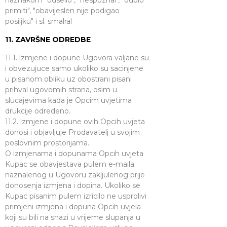
naznakom "odselio", "nespoznal", "odbio
primiti", "obavijeslen nije podigao
posiljku" i sl. smalral
11. ZAVRŠNE ODREDBE
11.1. lzmjene i dopune Ugovora valjane su
i obvezujuce samo ukoliko su sacinjene
u pisanom obliku uz obostrani pisani
prihval ugovomih strana, osim u
slucajevima kada je Opcim uvjetima
drukcije odredeno.
11.2. lzmjene i dopune ovih Opcih uvjeta
donosi i objavljuje Prodavatelj u svojim
poslovnim prostorijama.
O izmjenama i dopunama Opcih uvjeta
Kupac se obavjestava pulem e-maila
naznalenog u Ugovoru zakljulenog prije
donosenja izmjena i dopina. Ukoliko se
Kupac pisanim pulem izricilo ne usprolivi
primjeni izmjena i dopuna Opcih uvjela
koji su bili na snazi u vrijeme slupanja u