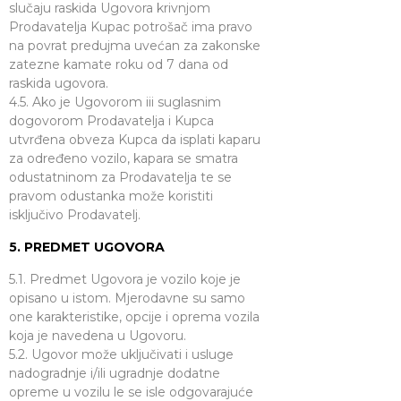
slučaju raskida Ugovora krivnjom
Prodavatelja Kupac potrošač ima pravo
na povrat predujma uvećan za zakonske
zatezne kamate roku od 7 dana od
raskida ugovora.
4.5. Ako je Ugovorom iii suglasnim
dogovorom Prodavatelja i Kupca
utvrđena obveza Kupca da isplati kaparu
za određeno vozilo, kapara se smatra
odustatninom za Prodavatelja te se
pravom odustanka može koristiti
isključivo Prodavatelj.
5. PREDMET UGOVORA
5.1. Predmet Ugovora je vozilo koje je
opisano u istom. Mjerodavne su samo
one karakteristike, opcije i oprema vozila
koja je navedena u Ugovoru.
5.2. Ugovor može uključivati i usluge
nadogradnje i/ili ugradnje dodatne
opreme u vozilu le se isle odgovarajuće