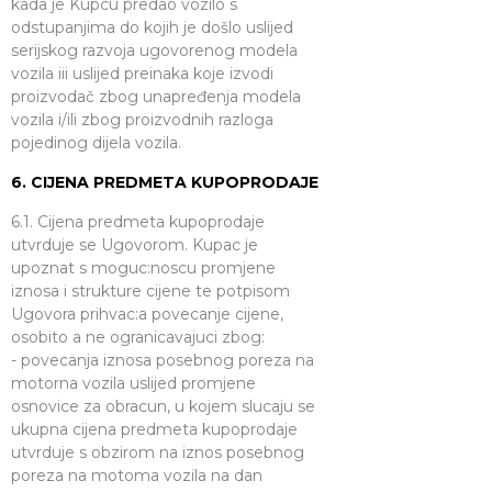
kada je Kupcu predao vozilo s
odstupanjima do kojih je došlo uslijed
serijskog razvoja ugovorenog modela
vozila iii uslijed preinaka koje izvodi
proizvodač zbog unapređenja modela
vozila i/ili zbog proizvodnih razloga
pojedinog dijela vozila.
6. CIJENA PREDMETA KUPOPRODAJE
6.1. Cijena predmeta kupoprodaje
utvrduje se Ugovorom. Kupac je
upoznat s moguc:noscu promjene
iznosa i strukture cijene te potpisom
Ugovora prihvac:a povecanje cijene,
osobito a ne ogranicavajuci zbog:
- povecanja iznosa posebnog poreza na
motorna vozila uslijed promjene
osnovice za obracun, u kojem slucaju se
ukupna cijena predmeta kupoprodaje
utvrduje s obzirom na iznos posebnog
poreza na motoma vozila na dan