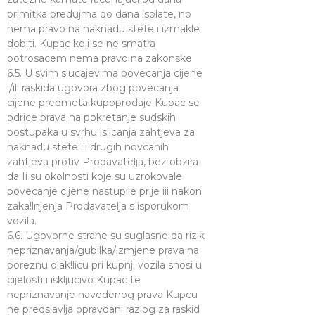
primitka predujma do dana isplate, no
nema pravo na naknadu stete i izmakle
dobiti. Kupac koji se ne smatra
potrosacem nema pravo na zakonske
6.5. U svim slucajevima povecanja cijene
i/ili raskida ugovora zbog povecanja
cijene predmeta kupoprodaje Kupac se
odrice prava na pokretanje sudskih
postupaka u svrhu islicanja zahtjeva za
naknadu stete iii drugih novcanih
zahtjeva protiv Prodavatelja, bez obzira
da Ii su okolnosti koje su uzrokovale
povecanje cijene nastupile prije iii nakon
zaka!lnjenja Prodavatelja s isporukom
vozila.
6.6. Ugovorne strane su suglasne da rizik
nepriznavanja/gubilka/izmjene prava na
poreznu olak!licu pri kupnji vozila snosi u
cijelosti i iskljucivo Kupac te
nepriznavanje navedenog prava Kupcu
ne predslavlja opravdani razlog za raskid