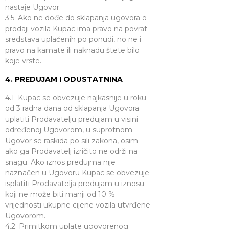
nastaje Ugovor.
3.5. Ako ne dođe do sklapanja ugovora o
prodaji vozila Kupac ima pravo na povrat
sredstava uplaćenih po ponudi, no ne i
pravo na kamate ili naknadu štete bilo
koje vrste.
4. PREDUJAM I ODUSTATNINA
4.1. Kupac se obvezuje najkasnije u roku
od 3 radna dana od sklapanja Ugovora
uplatiti Prodavatelju predujam u visini
određenoj Ugovorom, u suprotnom
Ugovor se raskida po sili zakona, osim
ako ga Prodavatelj izričito ne održi na
snagu. Ako iznos predujma nije
naznačen u Ugovoru Kupac se obvezuje
isplatiti Prodavatelja predujam u iznosu
koji ne može biti manji od 10 %
vrijednosti ukupne cijene vozila utvrđene
Ugovorom.
4.2. Primitkom uplate ugovorenog