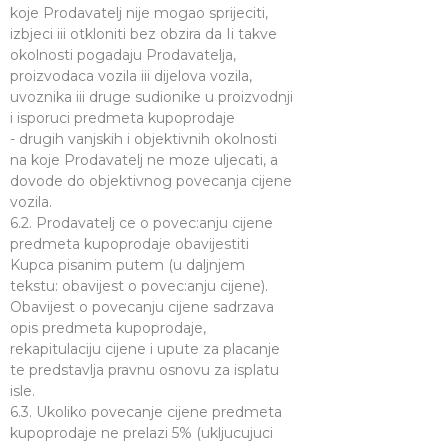
koje Prodavatelj nije mogao sprijeciti,
izbjeci iii otkloniti bez obzira da Ii takve
okolnosti pogadaju Prodavatelja,
proizvodaca vozila iii dijelova vozila,
uvoznika iii druge sudionike u proizvodnji
i isporuci predmeta kupoprodaje
- drugih vanjskih i objektivnih okolnosti
na koje Prodavatelj ne moze uljecati, a
dovode do objektivnog povecanja cijene
vozila.
6.2. Prodavatelj ce o povec:anju cijene
predmeta kupoprodaje obavijestiti
Kupca pisanim putem (u daljnjem
tekstu: obavijest o povec:anju cijene).
Obavijest o povecanju cijene sadrzava
opis predmeta kupoprodaje,
rekapitulaciju cijene i upute za placanje
te predstavlja pravnu osnovu za isplatu
isle.
6.3. Ukoliko povecanje cijene predmeta
kupoprodaje ne prelazi 5% (ukljucujuci